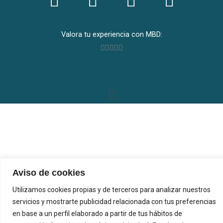
a
n
i
h
c
s
n
a
Valorado
Valora tu experiencia con MBD:
e
t
k
t
con





b
a
e
s
5
o
g
d
a
de
5
o
r
Menú
i
p
k
a
n
p
m
Aviso de cookies
Utilizamos cookies propias y de terceros para analizar nuestros
servicios y mostrarte publicidad relacionada con tus preferencias
en base a un perfil elaborado a partir de tus hábitos de