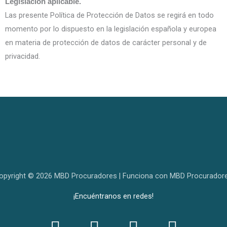
Legislación aplicable.
Las presente Política de Protección de Datos se regirá en todo
momento por lo dispuesto en la legislación española y europea
en materia de protección de datos de carácter personal y de
privacidad.
opyright © 2026 MBD Procuradores | Funciona con MBD Procurador
¡Encuéntranos en redes!
F
I
L
W