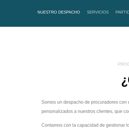
Ir
al
NUESTRO DESPACHO
SERVICIOS
PARTI
MBD Procuradores
contenido
PROC
¿
Somos un despacho de procuradores con una
personalizados a nuestros clientes, que c
Contamos con la capacidad de gestionar lo