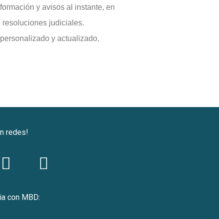
formación y avisos al instante, en
 resoluciones judiciales.
personalizado y actualizado.
n redes!
L
W
i
h
n
a
Valorado
cia con MBD:
k
t
con