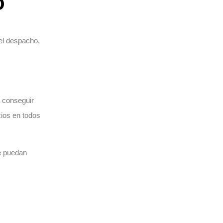
o
el despacho,
a conseguir
cios en todos
e puedan