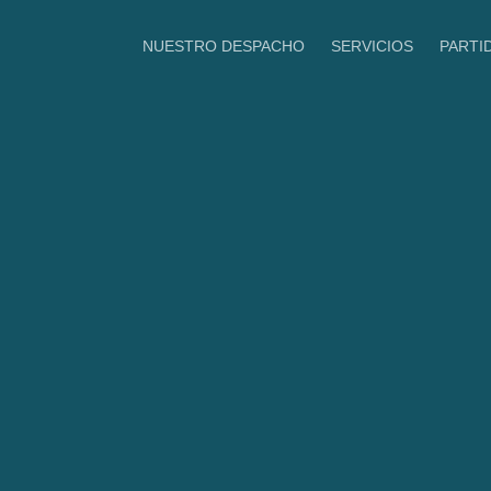
Ir
al
NUESTRO DESPACHO
SERVICIOS
PARTI
MBD Procuradores
contenido