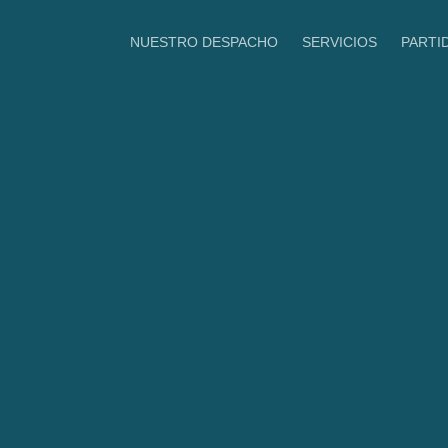
Ir
al
NUESTRO DESPACHO
SERVICIOS
PARTI
MBD Procuradores
contenido