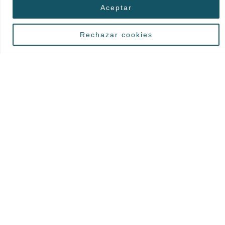
Aceptar
¿QUE TE PODEMOS OFRECER?
Rechazar cookies
Servicios de MBD
Procuradores en Madrid
SERVICIOS
María José Blanco Delgado
Colegiada I.C.P.M. 36060